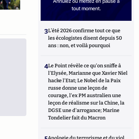
Annulez ou mettez en pause à
tout moment.
3
L’été 2026 confirme tout ce que
les écologistes disent depuis 50
ans : non, et voilà pourquoi
4
Le Point révèle ce qu'on sniffe à
l'Elysée, Marianne que Xavier Niel
hacke l'Etat; Le Nobel de la Paix
russe donne une leçon de
courage, l'ex PM australien une
leçon de réalisme sur la Chine, la
DGSE une d'arrogance; Marine
Tondelier fait du Macron
5
Apologie du terrorisme et du viol,