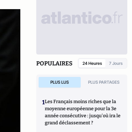
POPULAIRES
24 Heures
7 Jours
PLUS LUS
PLUS PARTAGES
1
Les Français moins riches que la
moyenne européenne pour la 3e
année consécutive : jusqu'où ira le
grand déclassement ?