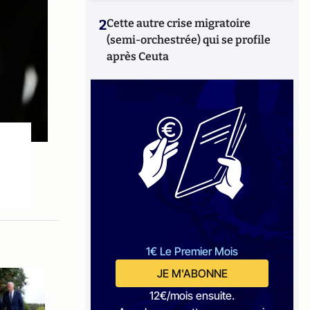
2
Cette autre crise migratoire
(semi-orchestrée) qui se profile
après Ceuta
1€ Le Premier Mois
JE M'ABONNE
12€/mois ensuite.