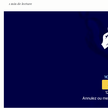
1 min de lecture
1€
1
Annulez ou me