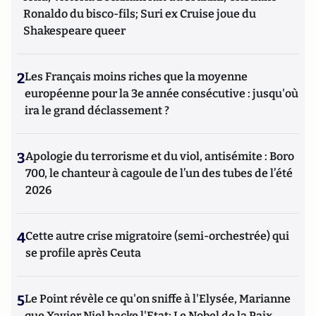
Ronaldo du bisco-fils; Suri ex Cruise joue du
Shakespeare queer
2
Les Français moins riches que la moyenne
européenne pour la 3e année consécutive : jusqu'où
ira le grand déclassement ?
3
Apologie du terrorisme et du viol, antisémite : Boro
700, le chanteur à cagoule de l’un des tubes de l’été
2026
4
Cette autre crise migratoire (semi-orchestrée) qui
se profile après Ceuta
5
Le Point révèle ce qu'on sniffe à l'Elysée, Marianne
que Xavier Niel hacke l'Etat; Le Nobel de la Paix