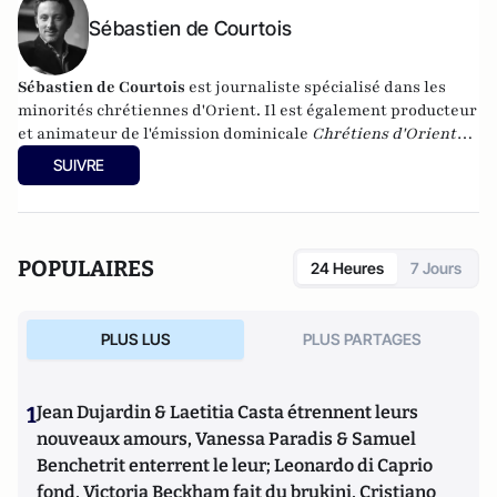
Sébastien de Courtois
Sébastien de Courtois
est journaliste spécialisé dans les
minorités chrétiennes d'Orient. Il est également producteur
et animateur de l'émission dominicale
Chrétiens d'Orient
chez France Culture. Il est l'auteur de "
Le nouveau défi des
SUIVRE
chrétiens d'Orient : d'Istanbul à Bagdad
" aux Editions JC
Lattes. Son prochain livre s'intitule
Sur les fleuves de Babylone,
nous pleurions. Le crépuscule des chrétiens d'Orient
, Stock (7 avril 2015).
POPULAIRES
24 Heures
7 Jours
PLUS LUS
PLUS PARTAGES
1
Jean Dujardin & Laetitia Casta étrennent leurs
nouveaux amours, Vanessa Paradis & Samuel
Benchetrit enterrent le leur; Leonardo di Caprio
fond, Victoria Beckham fait du brukini, Cristiano