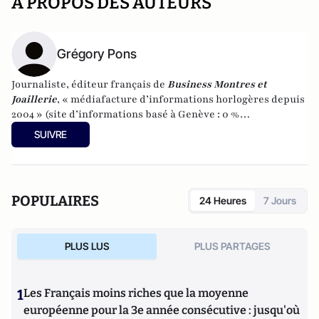
A PROPOS DES AUTEURS
Grégory Pons
Journaliste, éditeur français de
Business Montres et
Joaillerie
, « médiafacture d’informations horlogères depuis
2004 » (site d’informations basé à Genève : 0 %
publicité-100 % liberté), spécialiste du marketing horloger
SUIVRE
et de l’analyse des marchés de la montre.
POPULAIRES
24 Heures
7 Jours
PLUS LUS
PLUS PARTAGES
1
Les Français moins riches que la moyenne
européenne pour la 3e année consécutive : jusqu'où