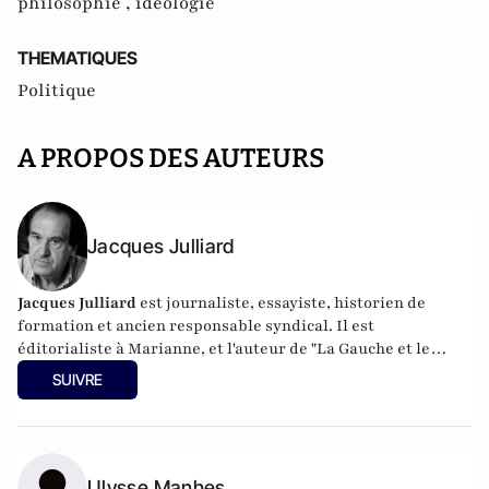
philosophie ,
idéologie
THEMATIQUES
Politique
A PROPOS DES AUTEURS
Jacques Julliard
Jacques Julliard
est journaliste, essayiste, historien de
formation et ancien responsable syndical. Il est
éditorialiste à Marianne, et l'auteur de
"La Gauche et le
peuple" aux éditions Flammarion
.
SUIVRE
Ulysse Manhes