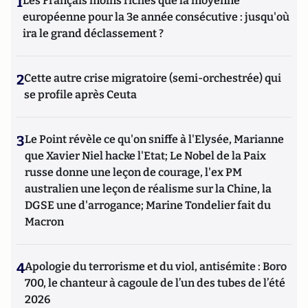
1
Les Français moins riches que la moyenne
européenne pour la 3e année consécutive : jusqu'où
ira le grand déclassement ?
2
Cette autre crise migratoire (semi-orchestrée) qui
se profile après Ceuta
3
Le Point révèle ce qu'on sniffe à l'Elysée, Marianne
que Xavier Niel hacke l'Etat; Le Nobel de la Paix
russe donne une leçon de courage, l'ex PM
australien une leçon de réalisme sur la Chine, la
DGSE une d'arrogance; Marine Tondelier fait du
Macron
4
Apologie du terrorisme et du viol, antisémite : Boro
700, le chanteur à cagoule de l’un des tubes de l’été
2026