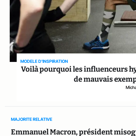
MODELE D'INSPIRATION
Voilà pourquoi les influenceurs 
de mauvais exempl
Micha
MAJORITE RELATIVE
Emmanuel Macron, président misog