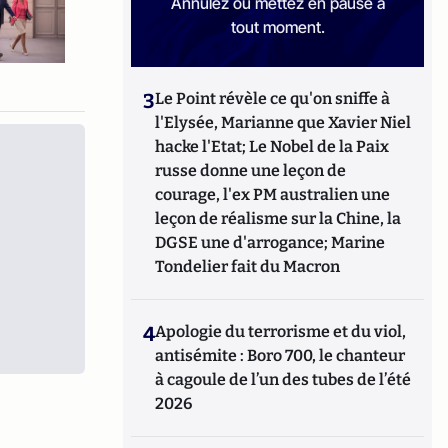
Annulez ou mettez en pause à
tout moment.
3
Le Point révèle ce qu'on sniffe à
l'Elysée, Marianne que Xavier Niel
hacke l'Etat; Le Nobel de la Paix
russe donne une leçon de
courage, l'ex PM australien une
leçon de réalisme sur la Chine, la
DGSE une d'arrogance; Marine
Tondelier fait du Macron
4
Apologie du terrorisme et du viol,
antisémite : Boro 700, le chanteur
à cagoule de l’un des tubes de l’été
2026