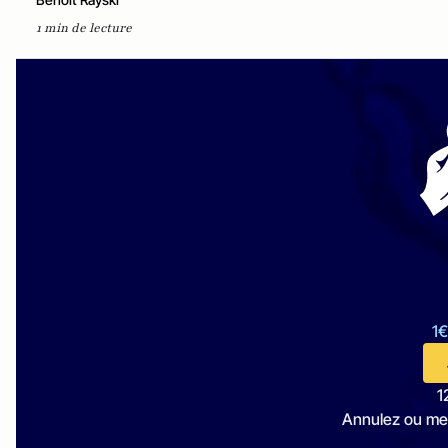
1 min de lecture
1€
1
Annulez ou me