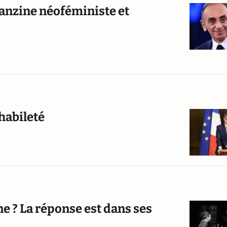
fanzine néoféministe et
habileté
e ? La réponse est dans ses