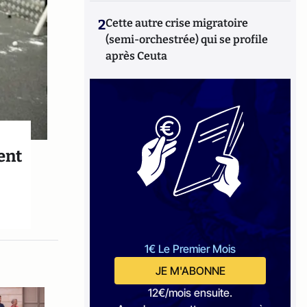
2
Cette autre crise migratoire
(semi-orchestrée) qui se profile
après Ceuta
ent
1€ Le Premier Mois
JE M'ABONNE
12€/mois ensuite.