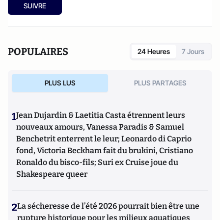
essais politiques et d’un
Dictionnaire amoureux du théâtre
SUIVRE
(2015).
POPULAIRES
24 Heures
7 Jours
PLUS LUS
PLUS PARTAGES
1
Jean Dujardin & Laetitia Casta étrennent leurs
nouveaux amours, Vanessa Paradis & Samuel
Benchetrit enterrent le leur; Leonardo di Caprio
fond, Victoria Beckham fait du brukini, Cristiano
Ronaldo du bisco-fils; Suri ex Cruise joue du
Shakespeare queer
2
La sécheresse de l’été 2026 pourrait bien être une
rupture historique pour les milieux aquatiques