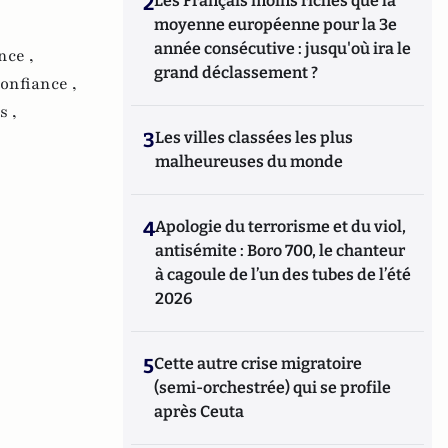
2
Les Français moins riches que la
moyenne européenne pour la 3e
année consécutive : jusqu'où ira le
nce ,
grand déclassement ?
confiance ,
s ,
3
Les villes classées les plus
malheureuses du monde
4
Apologie du terrorisme et du viol,
antisémite : Boro 700, le chanteur
à cagoule de l’un des tubes de l’été
2026
5
Cette autre crise migratoire
(semi-orchestrée) qui se profile
après Ceuta