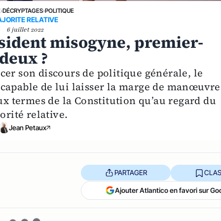
E
›
DÉCRYPTAGES
›
POLITIQUE
JORITE RELATIVE
6 juillet 2022
ident misogyne, premier-
deux ?
er son discours de politique générale, le
ncapable de lui laisser la marge de manœuvre
aux termes de la Constitution qu’au regard du
orité relative.
Jean Petaux
PARTAGER
CLAS
Ajouter Atlantico en favori sur Go