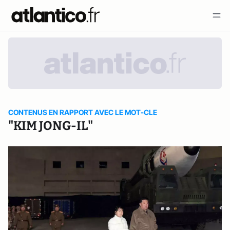
CONTENUS EN RAPPORT AVEC LE MOT-CLE
"KIM JONG-IL"