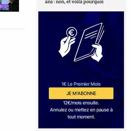
ans : non, et voilà pourquoi
1€ Le Premier Mois
JE M'ABONNE
12€/mois ensuite.
Annulez ou mettez en pause à
tout moment.