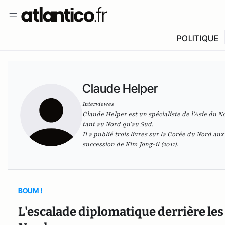
POLITIQUE
Claude Helper
Interviewes
Claude Helper est un spécialiste de l'Asie du 
tant au Nord qu'au Sud.
Il a publié trois livres sur la Corée du Nord a
succession de Kim Jong-il
(2011).
BOUM !
L'escalade diplomatique derrière les