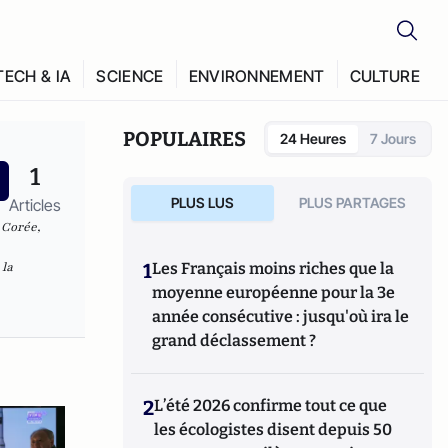
TECH & IA
SCIENCE
ENVIRONNEMENT
CULTURE
POPULAIRES
24 Heures
7 Jours
1
PLUS LUS
PLUS PARTAGES
Articles
 Corée,
 la
1
Les Français moins riches que la
moyenne européenne pour la 3e
année consécutive : jusqu'où ira le
grand déclassement ?
2
L’été 2026 confirme tout ce que
les écologistes disent depuis 50