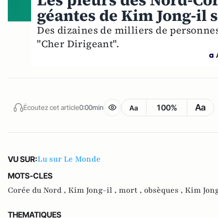
Les pleurs des Nord-Co
géantes de Kim Jong-il
Des dizaines de milliers de personnes
"Cher Dirigeant".
Aa
100%
Écoutez cet article
0:00min
Aa
Lu sur Le Monde
VU SUR:
MOTS-CLES
Corée du Nord ,
Kim Jong-il ,
mort ,
obsèques ,
Kim Jon
THEMATIQUES