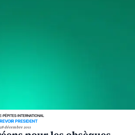
E
›
PÉPITES
›
INTERNATIONAL
REVOIR PRESIDENT
28 décembre 2011