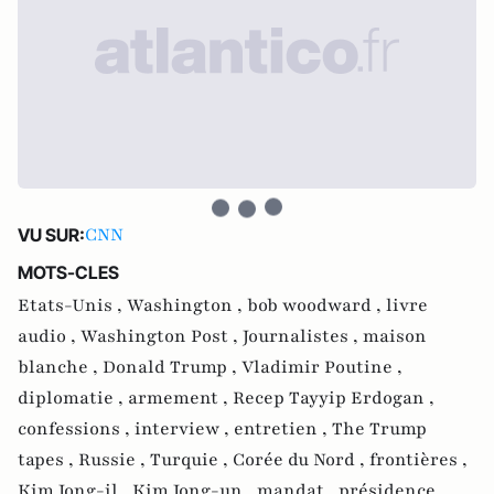
CNN
VU SUR:
MOTS-CLES
Etats-Unis ,
Washington ,
bob woodward ,
livre
audio ,
Washington Post ,
Journalistes ,
maison
blanche ,
Donald Trump ,
Vladimir Poutine ,
diplomatie ,
armement ,
Recep Tayyip Erdogan ,
confessions ,
interview ,
entretien ,
The Trump
tapes ,
Russie ,
Turquie ,
Corée du Nord ,
frontières ,
Kim Jong-il ,
Kim Jong-un ,
mandat ,
présidence ,