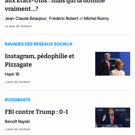
aux Etats-Unis : mais qui la domine
vraiment…?
Jean-Claude Beaujour
,
Frédéric Robert
et
Michel Ruimy
14 min de lecture
RAVAGES DES RESEAUX SOCIAUX
Instagram, pédophilie et
Pizzagate
Hash 16
1 min de lecture
RUSSIAGATE
FBI contre Trump : 0-1
Benoît Rayski
1 min de lecture