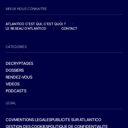
MIEUX NOUS CONNAITRE
ATLANTICO C'EST QUI, C'EST QUOI ?
/
LE RESEAU D'ATLANTICO
/
CONTACT
CATEGORIES
DECRYPTAGES
DOSSIERS
RENDEZ-VOUS
VIDEOS
PODCASTS
LEGAL
CGV
MENTIONS LEGALES
PUBLICITE SUR ATLANTICO
GESTION DES COOKIES
POLITIQUE DE CONFIDENTIALITE