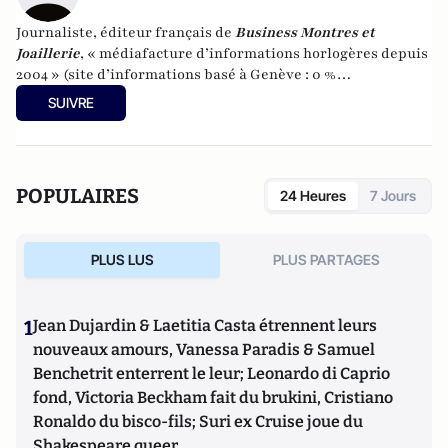
Journaliste, éditeur français de
Business Montres et
Joaillerie
, « médiafacture d’informations horlogères depuis
2004 » (site d’informations basé à Genève : 0 %
publicité-100 % liberté), spécialiste du marketing horloger
SUIVRE
et de l’analyse des marchés de la montre.
POPULAIRES
24 Heures
7 Jours
PLUS LUS
PLUS PARTAGES
1
Jean Dujardin & Laetitia Casta étrennent leurs
nouveaux amours, Vanessa Paradis & Samuel
Benchetrit enterrent le leur; Leonardo di Caprio
fond, Victoria Beckham fait du brukini, Cristiano
Ronaldo du bisco-fils; Suri ex Cruise joue du
Shakespeare queer