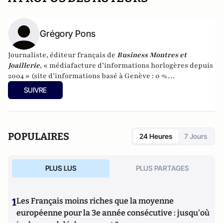
Grégory Pons
Journaliste, éditeur français de
Business Montres et
Joaillerie
, « médiafacture d’informations horlogères depuis
2004 » (site d’informations basé à Genève : 0 %
publicité-100 % liberté), spécialiste du marketing horloger
SUIVRE
et de l’analyse des marchés de la montre.
POPULAIRES
24 Heures
7 Jours
PLUS LUS
PLUS PARTAGES
1
Les Français moins riches que la moyenne
européenne pour la 3e année consécutive : jusqu'où