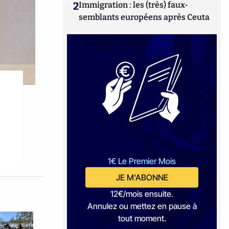
2
Immigration : les (très) faux-
semblants européens après Ceuta
1€ Le Premier Mois
JE M'ABONNE
12€/mois ensuite.
Annulez ou mettez en pause à
tout moment.