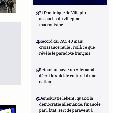
3
Et Dominique de Villepin
accoucha du villepino-
macronisme
4
Record du CAC 40 mais
croissance nulle : voilà ce que
révèle le paradoxe français
5
Retour au pays : un Allemand
décrit le suicide culturel d’une
nation
6
Demokratie leben! : quand la
démocratie allemande, financée
par l'État, sert de paravent à