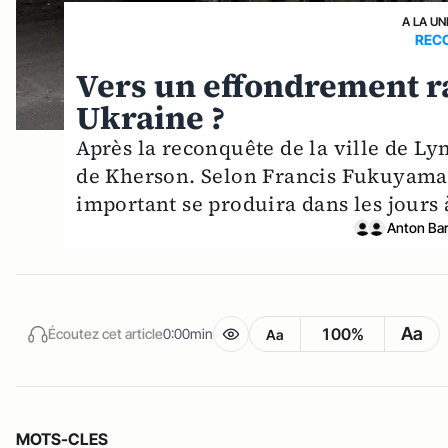
A LA UN
REC
Vers un effondrement ra
Ukraine ?
Après la reconquête de la ville de L
de Kherson. Selon Francis Fukuyama
important se produira dans les jours 
Anton Ba
Aa
100%
Écoutez cet article
0:00min
Aa
MOTS-CLES