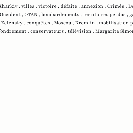
Kharkiv ,
villes ,
victoire ,
défaite ,
annexion ,
Crimée ,
D
Occident ,
OTAN ,
bombardements ,
territoires perdus ,
g
 Zelensky ,
conquêtes ,
Moscou ,
Kremlin ,
mobilisation pa
fondrement ,
conservateurs ,
télévision ,
Margarita Simo