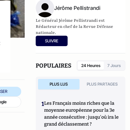
Jérôme Pellistrandi
Le Général Jérôme Pellistrandi est
Rédacteur en chef de la Revue Défense
nationale.
SUIVRE
t
POPULAIRES
24 Heures
7 Jours
PLUS LUS
PLUS PARTAGES
SER
ogle
1
Les Français moins riches que la
moyenne européenne pour la 3e
année consécutive : jusqu'où ira le
grand déclassement ?