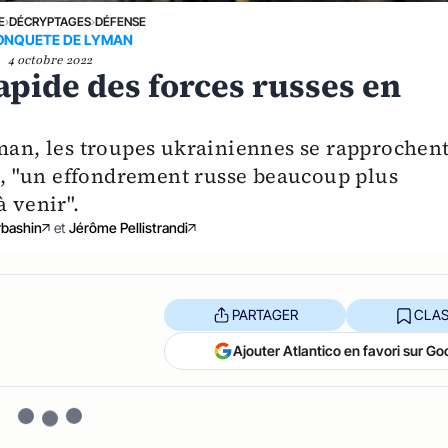
E
›
DÉCRYPTAGES
›
DÉFENSE
ONQUETE DE LYMAN
4 octobre 2022
pide des forces russes en
yman, les troupes ukrainiennes se rapprochen
, "un effondrement russe beaucoup plus
à venir".
rbashin
et
Jérôme Pellistrandi
PARTAGER
CLAS
Ajouter Atlantico en favori sur Go