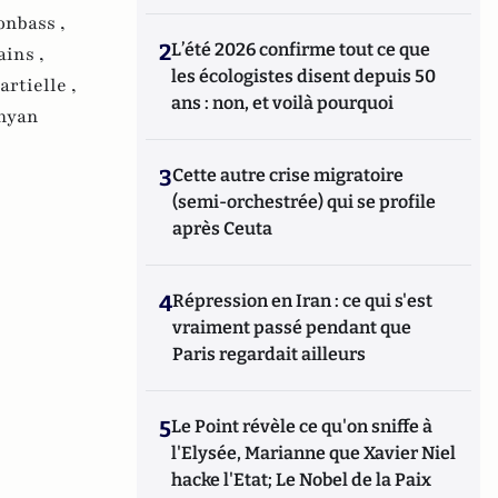
onbass ,
2
L’été 2026 confirme tout ce que
ains ,
les écologistes disent depuis 50
rtielle ,
ans : non, et voilà pourquoi
nyan
3
Cette autre crise migratoire
(semi-orchestrée) qui se profile
après Ceuta
4
Répression en Iran : ce qui s'est
vraiment passé pendant que
Paris regardait ailleurs
5
Le Point révèle ce qu'on sniffe à
l'Elysée, Marianne que Xavier Niel
hacke l'Etat; Le Nobel de la Paix