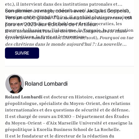
etc.), il intervient dans des institutions patronales et
Son dernier ouvrage, coécrit avec Jacques Soppelsa,
européennes, et est chercheur associé au Cpfa (
Center of
Foreign and Political Affairs
Vers un choc global ? L
). Il a publié plusieurs essais en
, est
a mondialisation dangereuse
France et en Italie sur la faiblesse des démocraties, les
paru en 2023 aux Editions de l'Artilleur.
guerres balkaniques, l'islamisme, la Turquie, la persécution
Il est notamment l'auteur des livres
Comprendre le chaos
des chrétiens, la Syrie et le terrorisme.
syrien
(avec Randa Kassis, L'Artilleur, 2016),
Pourquoi on tue
des chrétiens dans le monde aujourd'hui ? : La nouvelle
christianophobie
(éditions Maxima),
Le dilemme turc : Ou
SUIVRE
les vrais enjeux de la candidature d'Ankara
(éditions des
Syrtes) et
Le complexe occidental, petit traité de
déculpabilisation
(éditions du Toucan),
Les vrais ennemis de
l'Occident : du rejet de la Russie à l'islamisation de nos
sociétés ouvertes
Roland Lombardi
(Editions du Toucan),
La statégie de
l'intimidation
(Editions de l'Artilleur) ou bien encore
Le
Projet: La stratégie de conquête et d'infiltration des frères
Roland Lombardi
est docteur en Histoire, enseignant et
musulmans en France et dans le monde
(Editions de
géopolitologue, spécialiste du Moyen-Orient, des relations
L'Artilleur).
internationales et des questions de sécurité et de défense.
Il est chargé de cours au DEMO – Département des Études
du Moyen-Orient – d’Aix Marseille Université et enseigne la
géopolitique à Excelia Business School de La Rochelle.
Il est le fondateur et le directeur de la rédaction du