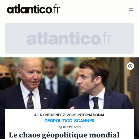
A LA UNE
›
RENDEZ-VOUS
›
INTERNATIONAL
GEOPOLITICO-SCANNER
25 mars 2022
Le chaos géopolitique mondial