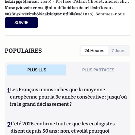
2021, pp. 89-104.
Éditions, Janvier 2020) - Préface d'Alain Chouet, ancien chef
du service de renseignement et de sécurité de la
Vous pouvez suivre Roland Lombardi sur les réseaux
DGSE, Poutine d’Arabie (VA Éditions, 2020), Sommes-nous
sociaux :
Facebook
,
Twitter
et
LinkedIn
arrivés à la fin de l’histoire ? (VA Éditions, 2021), Abdel
SUIVRE
Fattah al-Sissi, le Bonaparte égyptien ? (VA Éditions, 2023)
POPULAIRES
24 Heures
7 Jours
PLUS LUS
PLUS PARTAGES
1
Les Français moins riches que la moyenne
européenne pour la 3e année consécutive : jusqu'où
ira le grand déclassement ?
2
L’été 2026 confirme tout ce que les écologistes
disent depuis 50 ans : non, et voilà pourquoi