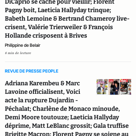
DiCaprio se cache pour vieillir; Florent
Pagny boit, Laeticia Hallyday trinque;
Babeth Lemoine & Bertrand Chameroy live-
crisent, Valérie Trierweiler & François
Hollande crisposent à Brives
Philippine de Belair
6 min de lecture
REVUE DE PRESSE PEOPLE
Adriana Karembeu & Marc
Lavoine officialisent, Voici
acte la rupture Dujardin -
Péchalat; Charlène de Monaco minoude,
Demi Moore toutouze; Laeticia Hallyday
déprime, Matt LeBlanc grossit; Gala truffise
Brigitte Macron; Florent Pagny se soigne au