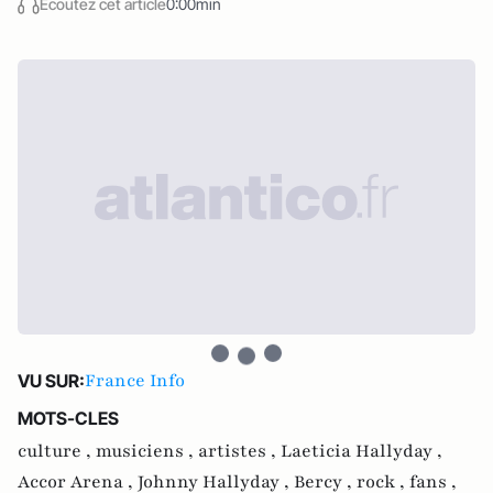
Écoutez cet article
0:00min
France Info
VU SUR:
MOTS-CLES
culture ,
musiciens ,
artistes ,
Laeticia Hallyday ,
Accor Arena ,
Johnny Hallyday ,
Bercy ,
rock ,
fans ,