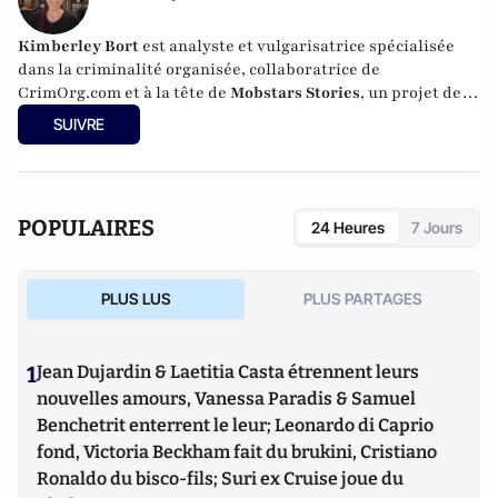
Kimberley Bort
est analyste et vulgarisatrice spécialisée
dans la criminalité organisée, collaboratrice de
CrimOrg.com et à la tête de
Mobstars Stories
, un projet de
contenus sur les réseaux sociaux qui explore les
SUIVRE
dynamiques du crime organisé et ses représentations.
POPULAIRES
24 Heures
7 Jours
PLUS LUS
PLUS PARTAGES
1
Jean Dujardin & Laetitia Casta étrennent leurs
nouvelles amours, Vanessa Paradis & Samuel
Benchetrit enterrent le leur; Leonardo di Caprio
fond, Victoria Beckham fait du brukini, Cristiano
Ronaldo du bisco-fils; Suri ex Cruise joue du