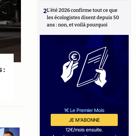
2
L’été 2026 confirme tout ce que
les écologistes disent depuis 50
ans : non, et voilà pourquoi
 :
1€ Le Premier Mois
JE M'ABONNE
12€/mois ensuite.