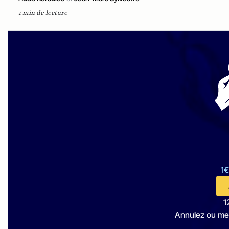
1 min de lecture
1€
1
Annulez ou me