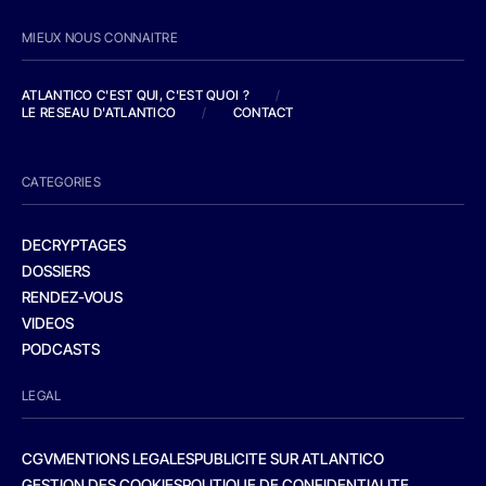
MIEUX NOUS CONNAITRE
ATLANTICO C'EST QUI, C'EST QUOI ?
/
LE RESEAU D'ATLANTICO
/
CONTACT
CATEGORIES
DECRYPTAGES
DOSSIERS
RENDEZ-VOUS
VIDEOS
PODCASTS
LEGAL
CGV
MENTIONS LEGALES
PUBLICITE SUR ATLANTICO
GESTION DES COOKIES
POLITIQUE DE CONFIDENTIALITE