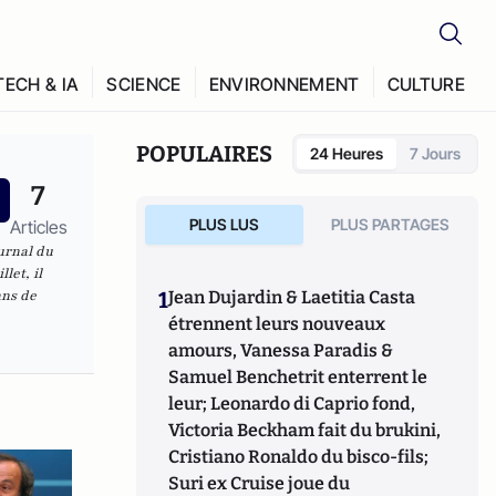
TECH & IA
SCIENCE
ENVIRONNEMENT
CULTURE
POPULAIRES
24 Heures
7 Jours
7
PLUS LUS
PLUS PARTAGES
Articles
urnal du
let, il
ans de
1
Jean Dujardin & Laetitia Casta
étrennent leurs nouveaux
amours, Vanessa Paradis &
Samuel Benchetrit enterrent le
leur; Leonardo di Caprio fond,
Victoria Beckham fait du brukini,
Cristiano Ronaldo du bisco-fils;
Suri ex Cruise joue du