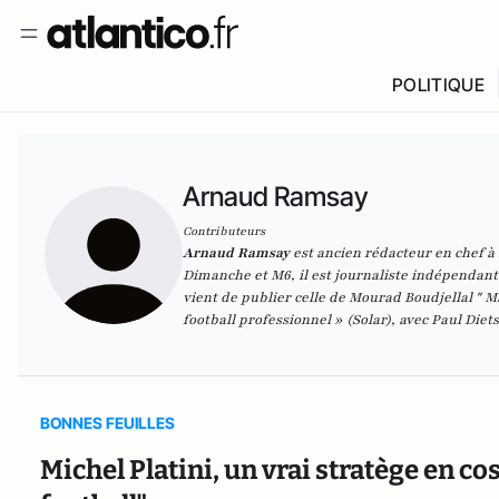
POLITIQUE
Arnaud Ramsay
Contributeurs
Arnaud Ramsay
est ancien rédacteur en chef à 
Dimanche et M6, il est journaliste indépendant.
vient de publier celle de Mourad Boudjellal "
M
football professionnel
» (Solar), avec Paul Diet
BONNES FEUILLES
Michel Platini, un vrai stratège en c