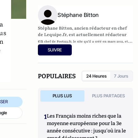
Stéphane Bitton
la
Stéphane Bitton, ancien rédacteur en chef
ous
de Lequipe.fr, est actuellement rédacteur
en
en
chef de Foot123.fr, le site qu'il a créé en mars 2012, et
consultant sport sur i-Télé et France Bleu 107.1.
e
SUIVRE
POPULAIRES
24 Heures
7 Jours
PLUS LUS
PLUS PARTAGES
SER
ogle
1
Les Français moins riches que la
moyenne européenne pour la 3e
année consécutive : jusqu'où ira le