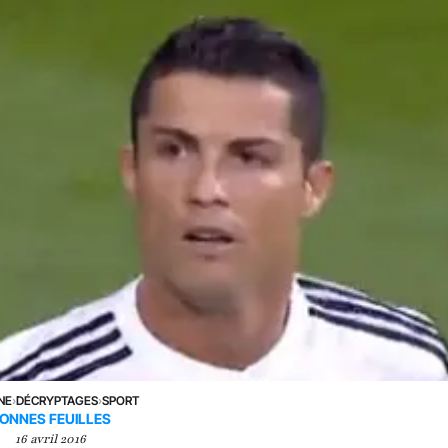
NE
›
DÉCRYPTAGES
›
SPORT
ONNES FEUILLES
16 avril 2016