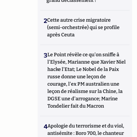
grand déclassement ?
2
Cette autre crise migratoire
(semi-orchestrée) qui se profile
après Ceuta
3
Le Point révèle ce qu'on sniffe à
l'Elysée, Marianne que Xavier Niel
hacke l'Etat; Le Nobel de la Paix
russe donne une leçon de
courage, l'ex PM australien une
leçon de réalisme sur la Chine, la
DGSE une d'arrogance; Marine
Tondelier fait du Macron
4
Apologie du terrorisme et du viol,
antisémite : Boro 700, le chanteur