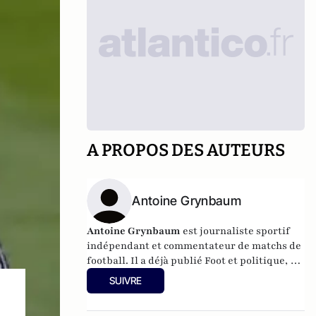
A PROPOS DES AUTEURS
Antoine Grynbaum
Antoine Grynbaum
est journaliste sportif
indépendant et commentateur de matchs de
football. Il a déjà publié Foot et politique, les
liaisons dangereuses et La Face cachée du
SUIVRE
sport aux éditions Gawsewitch.