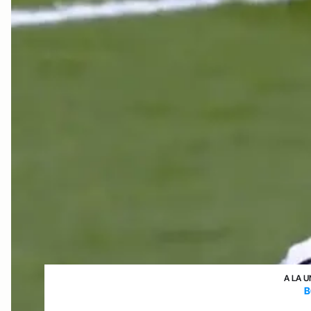
A LA U
B