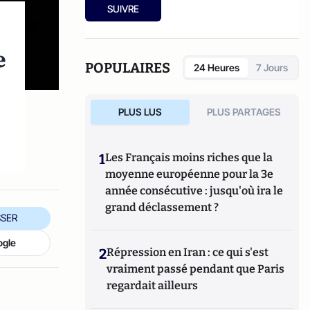
SUIVRE
e
POPULAIRES
24 Heures
7 Jours
PLUS LUS
PLUS PARTAGES
1
Les Français moins riches que la
moyenne européenne pour la 3e
année consécutive : jusqu'où ira le
grand déclassement ?
SER
ogle
2
Répression en Iran : ce qui s'est
vraiment passé pendant que Paris
regardait ailleurs