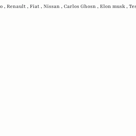
o ,
Renault ,
Fiat ,
Nissan ,
Carlos Ghosn ,
Elon musk ,
Te