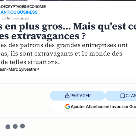
E
›
DÉCRYPTAGES
›
ECONOMIE
LANTICO BUSINESS
19 février 2020
 en plus gros... Mais qu'est c
lles extravagances ?
aires des patrons des grandes entreprises ont
as, ils sont extravagants et le monde des
de telles situations.
ean-Marc Sylvestre
PARTAGER
CLAS
Ajouter Atlantico en favori sur Go