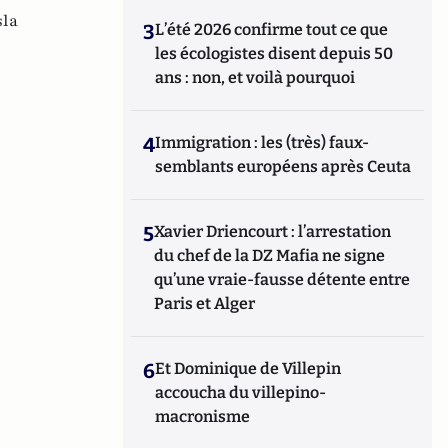
sla
3
L’été 2026 confirme tout ce que
les écologistes disent depuis 50
ans : non, et voilà pourquoi
4
Immigration : les (très) faux-
semblants européens après Ceuta
5
Xavier Driencourt : l’arrestation
du chef de la DZ Mafia ne signe
qu’une vraie-fausse détente entre
Paris et Alger
6
Et Dominique de Villepin
accoucha du villepino-
macronisme