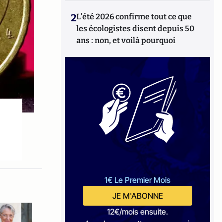
2
L’été 2026 confirme tout ce que
les écologistes disent depuis 50
ans : non, et voilà pourquoi
1€ Le Premier Mois
JE M'ABONNE
12€/mois ensuite.