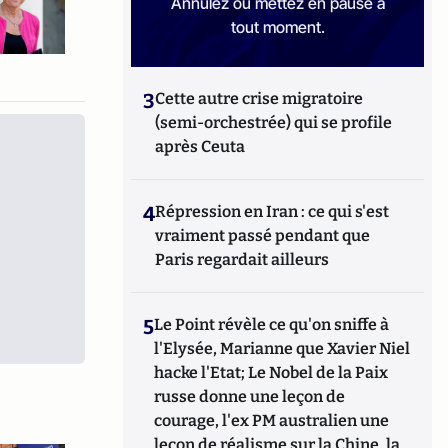
Annulez ou mettez en pause à
tout moment.
3
Cette autre crise migratoire
(semi-orchestrée) qui se profile
après Ceuta
4
Répression en Iran : ce qui s'est
vraiment passé pendant que
Paris regardait ailleurs
5
Le Point révèle ce qu'on sniffe à
l'Elysée, Marianne que Xavier Niel
hacke l'Etat; Le Nobel de la Paix
russe donne une leçon de
courage, l'ex PM australien une
leçon de réalisme sur la Chine, la