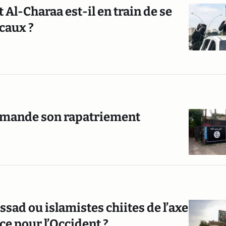
Al-Charaa est-il en train de se
caux ?
emande son rapatriement
sad ou islamistes chiites de l’axe
ace pour l’Occident ?