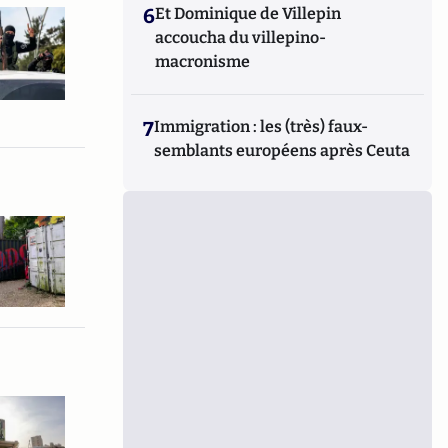
6
Et Dominique de Villepin
accoucha du villepino-
macronisme
7
Immigration : les (très) faux-
semblants européens après Ceuta