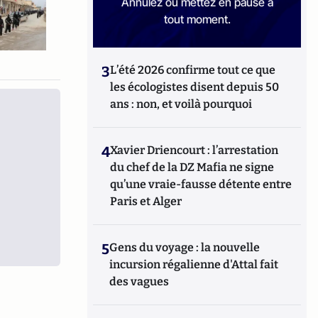
Annulez ou mettez en pause à
tout moment.
3
L’été 2026 confirme tout ce que
les écologistes disent depuis 50
ans : non, et voilà pourquoi
4
Xavier Driencourt : l’arrestation
du chef de la DZ Mafia ne signe
qu’une vraie-fausse détente entre
Paris et Alger
5
Gens du voyage : la nouvelle
incursion régalienne d'Attal fait
des vagues