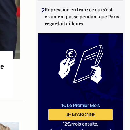
2
Répression en Iran : ce qui s'est
vraiment passé pendant que Paris
regardait ailleurs
le
1€ Le Premier Mois
JE M'ABONNE
12€/mois ensuite.