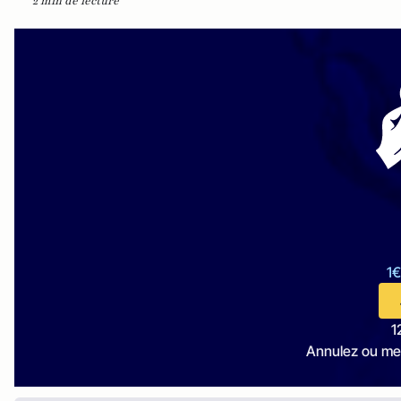
2 min de lecture
1€
1
Annulez ou me