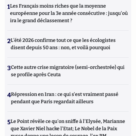
1
Les Français moins riches que la moyenne
européenne pour la 3e année consécutive : jusqu'où
ira le grand déclassement ?
2
L’été 2026 confirme tout ce que les écologistes
disent depuis 50 ans : non, et voilà pourquoi
3
Cette autre crise migratoire (semi-orchestrée) qui
se profile après Ceuta
4
Répression en Iran : ce qui s'est vraiment passé
pendant que Paris regardait ailleurs
5
Le Point révèle ce qu'on sniffe à l'Elysée, Marianne
que Xavier Niel hacke l'Etat; Le Nobel de la Paix
russe donne une leçon de courage, l'ex PM