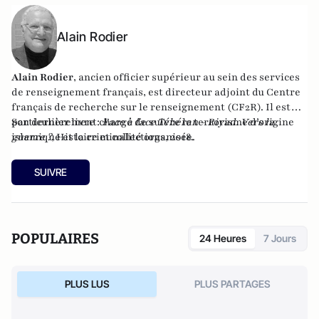
Alain Rodier
Alain Rodier
, ancien officier supérieur au sein des services
de renseignement français, est directeur adjoint du
Centre
français de recherche sur le renseignement
(CF2R). Il est
particulièrement chargé de suivre le terrorisme d’origine
Son dernier livre :
Face à face Téhéran - Riyad. Vers la
islamique et la criminalité organisée.
guerre ?
, Histoire et collections, 2018.
SUIVRE
POPULAIRES
24 Heures
7 Jours
PLUS LUS
PLUS PARTAGES