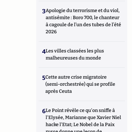
3
Apologie du terrorisme et du viol,
antisémite : Boro 700, le chanteur
à cagoule de l’un des tubes de l’été
2026
4
Les villes classées les plus
malheureuses du monde
5
Cette autre crise migratoire
(semi-orchestrée) qui se profile
après Ceuta
6
Le Point révèle ce qu'on sniffe à
l'Elysée, Marianne que Xavier Niel
hacke l'Etat; Le Nobel de la Paix
russe donne une leçon de