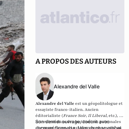
A PROPOS DES AUTEURS
Alexandre del Valle
Alexandre del Valle
est un géopolitologue et
essayiste franco-italien. Ancien
éditorialiste (
France Soir
,
Il Liberal
, etc.), il
Son dernier ouvrage, coécrit avec
intervient dans des institutions patronales
et européennes, et est chercheur associé au
Jacques Soppelsa,
Vers un choc global