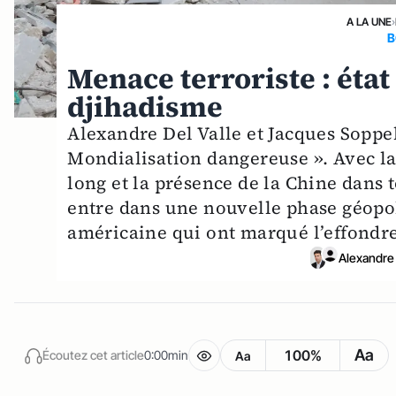
A LA UNE
›
B
Menace terroriste : état
djihadisme
Alexandre Del Valle et Jacques Soppel
Mondialisation dangereuse ». Avec la
long et la présence de la Chine dans
entre dans une nouvelle phase géopol
américaine qui ont marqué l’effondre
Alexandre 
Aa
100%
Écoutez cet article
0:00min
Aa