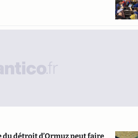
re du détroit d’Ormuz peut faire