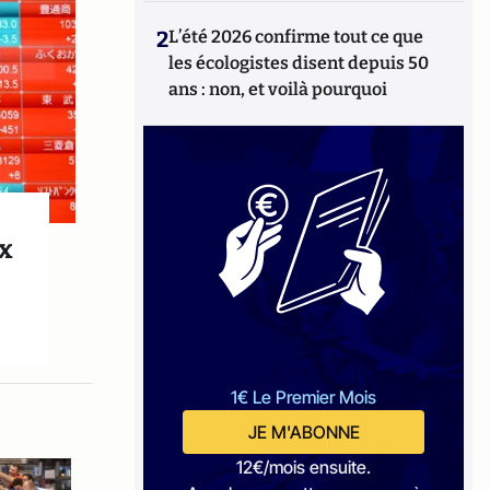
2
L’été 2026 confirme tout ce que
les écologistes disent depuis 50
ans : non, et voilà pourquoi
ux
1€ Le Premier Mois
JE M'ABONNE
12€/mois ensuite.