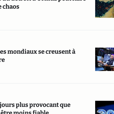
e chaos
es mondiaux se creusent à
re
ours plus provocant que
être moins fiable…