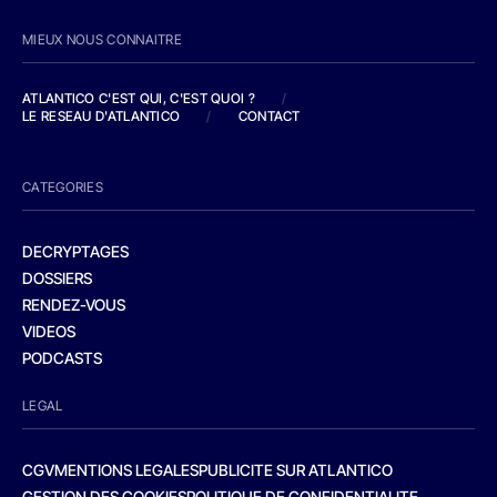
MIEUX NOUS CONNAITRE
ATLANTICO C'EST QUI, C'EST QUOI ?
/
LE RESEAU D'ATLANTICO
/
CONTACT
CATEGORIES
DECRYPTAGES
DOSSIERS
RENDEZ-VOUS
VIDEOS
PODCASTS
LEGAL
CGV
MENTIONS LEGALES
PUBLICITE SUR ATLANTICO
GESTION DES COOKIES
POLITIQUE DE CONFIDENTIALITE