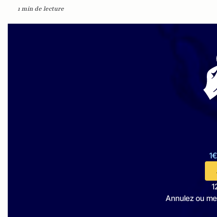
1 min de lecture
1€
1
Annulez ou me