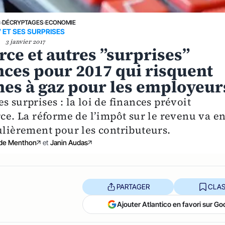
E
›
DÉCRYPTAGES
›
ECONOMIE
7 ET SES SURPRISES
3 janvier 2017
rce et autres ”surprises”
nances pour 2017 qui risquent
nes à gaz pour les employeur
 surprises : la loi de finances prévoit
rce. La réforme de l’impôt sur le revenu va e
ulièrement pour les contributeurs.
 de Menthon
et
Janin Audas
PARTAGER
CLAS
Ajouter Atlantico en favori sur Go