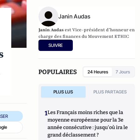
Janin Audas
Janin Audas
est Vice-président d’honneur en
charge des finances du Mouvement ETHIC
SUIVRE
s
n
POPULAIRES
24 Heures
7 Jours
PLUS LUS
PLUS PARTAGES
1
Les Français moins riches que la
SER
moyenne européenne pour la 3e
ogle
année consécutive : jusqu'où ira le
grand déclassement ?