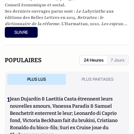
Conseil économique et social.
Ses derniers ouvrages parus sont :
Le Labyrinthe
aux
éditions des Belles Lettres en 2015
, Retraites : le
dictionnaire de la réforme
. L’Harmattan, 2010,
Les enjeux
2012 de A à Z
. L’Harmattan, 2012, et
La retraite en liberté
, au
SUIVRE
Cherche-midi, en janvier 2017.
POPULAIRES
24 Heures
7 Jours
PLUS LUS
PLUS PARTAGES
1
Jean Dujardin & Laetitia Casta étrennent leurs
nouvelles amours, Vanessa Paradis & Samuel
Benchetrit enterrent le leur; Leonardo di Caprio
fond, Victoria Beckham fait du brukini, Cristiano
Ronaldo du bisco-fils; Suri ex Cruise joue du