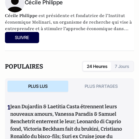
Cécile Philippe
Cécile Philippe
est présidente et fondatrice de l’Institut
économique Molinari, un organisme de recherche qui vise à
entreprendre et à stimuler l’approche économique dans
l’analyse des politiques publiques.
SUIVRE
POPULAIRES
24 Heures
7 Jours
PLUS LUS
PLUS PARTAGES
1
Jean Dujardin & Laetitia Casta étrennent leurs
nouveaux amours, Vanessa Paradis & Samuel
Benchetrit enterrent le leur; Leonardo di Caprio
fond, Victoria Beckham fait du brukini, Cristiano
Ronaldo du bisco-fils; Suri ex Cruise joue du