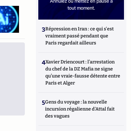
Annulez ou mettez en pause à
tout moment.
3
Répression en Iran : ce qui s'est
vraiment passé pendant que
Paris regardait ailleurs
4
Xavier Driencourt : l’arrestation
du chef de la DZ Mafia ne signe
qu’une vraie-fausse détente entre
Paris et Alger
5
Gens du voyage : la nouvelle
incursion régalienne d'Attal fait
des vagues