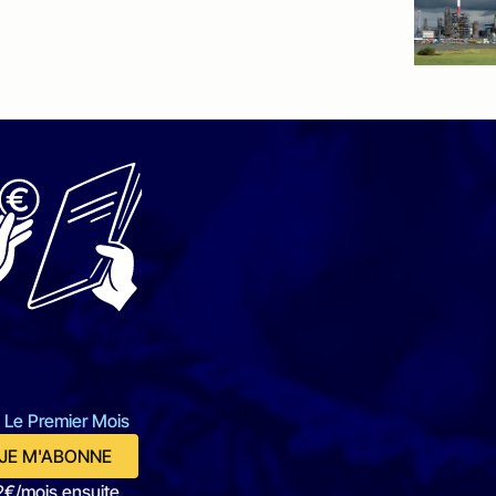
 Le Premier Mois
JE M'ABONNE
2€/mois ensuite.