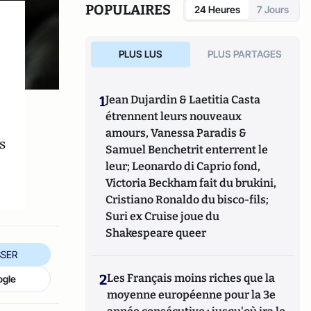
POPULAIRES
24 Heures
7 Jours
PLUS LUS
PLUS PARTAGES
1
Jean Dujardin & Laetitia Casta
étrennent leurs nouveaux
amours, Vanessa Paradis &
s
Samuel Benchetrit enterrent le
leur; Leonardo di Caprio fond,
Victoria Beckham fait du brukini,
Cristiano Ronaldo du bisco-fils;
Suri ex Cruise joue du
Shakespeare queer
SER
2
Les Français moins riches que la
ogle
moyenne européenne pour la 3e