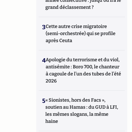
année consécutive : jusqu'où ira le
grand déclassement ?
3
Cette autre crise migratoire
(semi-orchestrée) qui se profile
après Ceuta
4
Apologie du terrorisme et du viol,
antisémite : Boro 700, le chanteur
à cagoule de l’un des tubes de l’été
2026
5
« Sionistes, hors des Facs »,
soutien au Hamas : du GUD à LFI,
les mêmes slogans, la même
haine