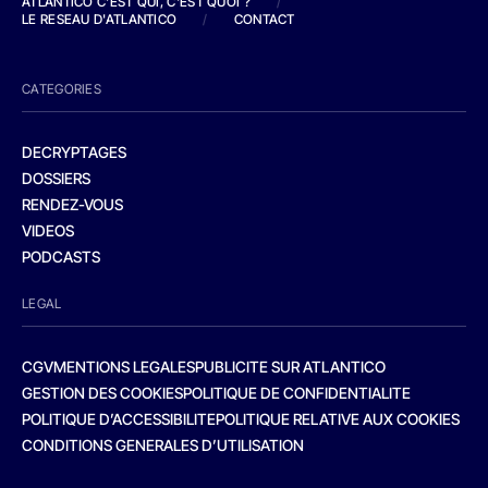
ATLANTICO C'EST QUI, C'EST QUOI ?
/
LE RESEAU D'ATLANTICO
/
CONTACT
CATEGORIES
DECRYPTAGES
DOSSIERS
RENDEZ-VOUS
VIDEOS
PODCASTS
LEGAL
CGV
MENTIONS LEGALES
PUBLICITE SUR ATLANTICO
GESTION DES COOKIES
POLITIQUE DE CONFIDENTIALITE
POLITIQUE D’ACCESSIBILITE
POLITIQUE RELATIVE AUX COOKIES
CONDITIONS GENERALES D’UTILISATION