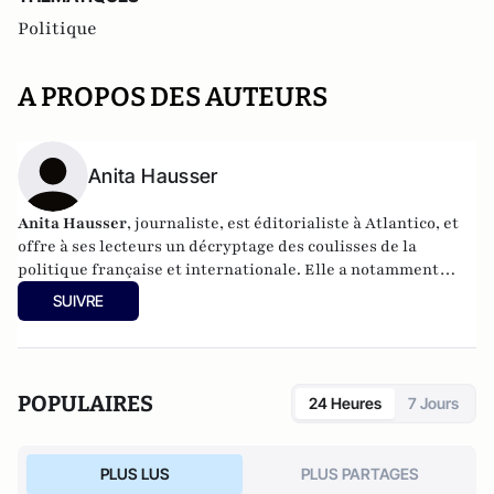
Politique
A PROPOS DES AUTEURS
Anita Hausser
Anita Hausser
, journaliste, est éditorialiste à Atlantico, et
offre à ses lecteurs un décryptage des coulisses de la
politique française et internationale. Elle a notamment
publié
Sarkozy, itinéraire d'une ambition
(Editions
SUIVRE
l'Archipel, 2003). Elle a également réalisé les documentaires
Femme députée, un homme comme les autres ?
(2014) et
Bruno Le Maire, l'Affranchi
(2015).
POPULAIRES
24 Heures
7 Jours
PLUS LUS
PLUS PARTAGES