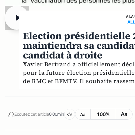
A LA
ALL
Election présidentielle 
maintiendra sa candidat
candidat à droite
Xavier Bertrand a officiellement décl
pour la future élection présidentielle.
de RMC et BFMTV. Il souhaite rassemb
Aa
100%
Écoutez cet article
0:00min
Aa