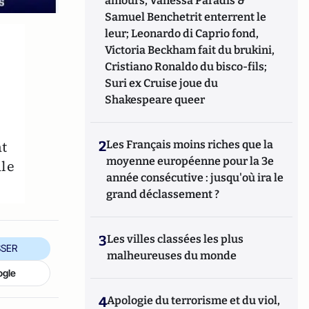
amours, Vanessa Paradis &
Samuel Benchetrit enterrent le
leur; Leonardo di Caprio fond,
Victoria Beckham fait du brukini,
Cristiano Ronaldo du bisco-fils;
Suri ex Cruise joue du
Shakespeare queer
at
2
Les Français moins riches que la
moyenne européenne pour la 3e
ale
année consécutive : jusqu'où ira le
grand déclassement ?
3
Les villes classées les plus
SER
malheureuses du monde
ogle
4
Apologie du terrorisme et du viol,