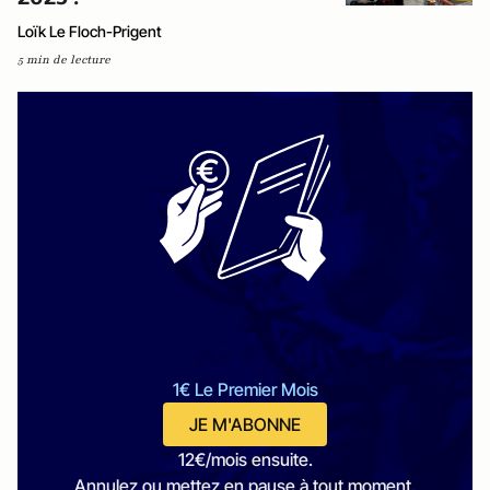
Loïk Le Floch-Prigent
5 min de lecture
1€ Le Premier Mois
JE M'ABONNE
12€/mois ensuite.
Annulez ou mettez en pause à tout moment.