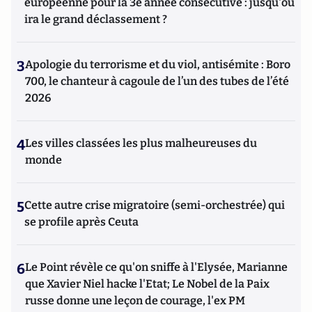
européenne pour la 3e année consécutive : jusqu'où
ira le grand déclassement ?
3
Apologie du terrorisme et du viol, antisémite : Boro
700, le chanteur à cagoule de l’un des tubes de l’été
2026
4
Les villes classées les plus malheureuses du
monde
5
Cette autre crise migratoire (semi-orchestrée) qui
se profile après Ceuta
6
Le Point révèle ce qu'on sniffe à l'Elysée, Marianne
que Xavier Niel hacke l'Etat; Le Nobel de la Paix
russe donne une leçon de courage, l'ex PM