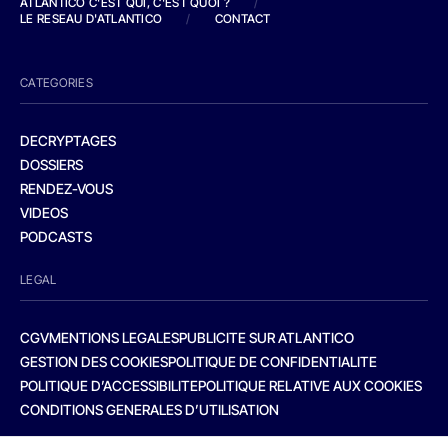
ATLANTICO C'EST QUI, C'EST QUOI ?
/
LE RESEAU D'ATLANTICO
/
CONTACT
CATEGORIES
DECRYPTAGES
DOSSIERS
RENDEZ-VOUS
VIDEOS
PODCASTS
LEGAL
CGV
MENTIONS LEGALES
PUBLICITE SUR ATLANTICO
GESTION DES COOKIES
POLITIQUE DE CONFIDENTIALITE
POLITIQUE D’ACCESSIBILITE
POLITIQUE RELATIVE AUX COOKIES
CONDITIONS GENERALES D’UTILISATION