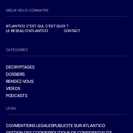
MIEUX NOUS CONNAITRE
ATLANTICO C'EST QUI, C'EST QUOI ?
/
LE RESEAU D'ATLANTICO
/
CONTACT
CATEGORIES
DECRYPTAGES
DOSSIERS
RENDEZ-VOUS
VIDEOS
PODCASTS
LEGAL
CGV
MENTIONS LEGALES
PUBLICITE SUR ATLANTICO
GESTION DES COOKIES
POLITIQUE DE CONFIDENTIALITE