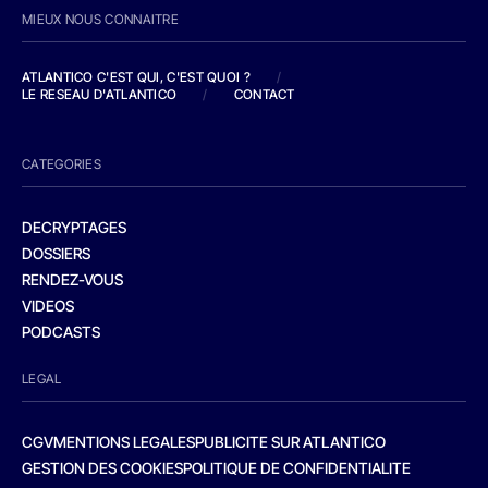
MIEUX NOUS CONNAITRE
ATLANTICO C'EST QUI, C'EST QUOI ?
/
LE RESEAU D'ATLANTICO
/
CONTACT
CATEGORIES
DECRYPTAGES
DOSSIERS
RENDEZ-VOUS
VIDEOS
PODCASTS
LEGAL
CGV
MENTIONS LEGALES
PUBLICITE SUR ATLANTICO
GESTION DES COOKIES
POLITIQUE DE CONFIDENTIALITE