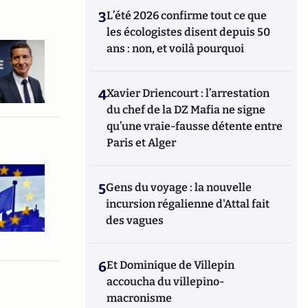
3
L’été 2026 confirme tout ce que
les écologistes disent depuis 50
ans : non, et voilà pourquoi
4
Xavier Driencourt : l’arrestation
du chef de la DZ Mafia ne signe
qu’une vraie-fausse détente entre
Paris et Alger
5
Gens du voyage : la nouvelle
incursion régalienne d'Attal fait
des vagues
6
Et Dominique de Villepin
accoucha du villepino-
macronisme