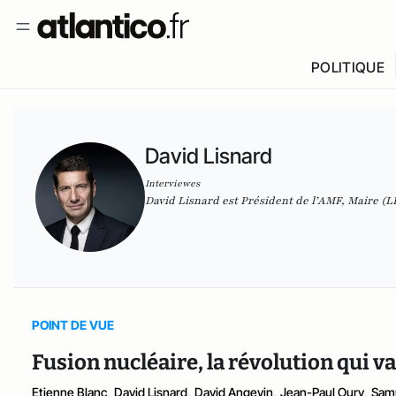
POLITIQUE
David Lisnard
Interviewes
David Lisnard est Président de l’AMF, Maire (L
POINT DE VUE
Fusion nucléaire, la révolution qui v
Etienne Blanc
,
David Lisnard
,
David Angevin
,
Jean-Paul Oury
,
Samu