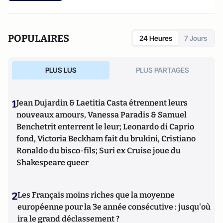
Collège Scientifique de l'Observatoire Français des Corps
Intermédiaires.
POPULAIRES
24 Heures
7 Jours
PLUS LUS
PLUS PARTAGES
1
Jean Dujardin & Laetitia Casta étrennent leurs
nouveaux amours, Vanessa Paradis & Samuel
Benchetrit enterrent le leur; Leonardo di Caprio
fond, Victoria Beckham fait du brukini, Cristiano
Ronaldo du bisco-fils; Suri ex Cruise joue du
Shakespeare queer
2
Les Français moins riches que la moyenne
européenne pour la 3e année consécutive : jusqu'où
ira le grand déclassement ?