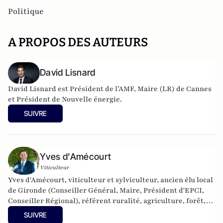
Politique
A PROPOS DES AUTEURS
David Lisnard
David Lisnard est Président de l’AMF, Maire (LR) de Cannes
et Président de Nouvelle énergie.
SUIVRE
Yves d'Amécourt
Viticulteur
Yves d'Amécourt, viticulteur et sylviculteur, ancien élu local
de Gironde (Conseiller Général, Maire, Président d'EPCI,
Conseiller Régional), référent ruralité, agriculture, forêt,
pêche et porte-voix de Nouvelle-Energie. Membre du
SUIVRE
Conseil d'Orientation de l'Institut Thomas More. Membre du