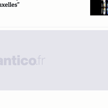
xelles”