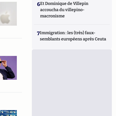
6
Et Dominique de Villepin
accoucha du villepino-
macronisme
7
Immigration : les (très) faux-
semblants européens après Ceuta