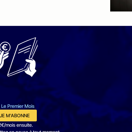
 Le Premier Mois
JE M'ABONNE
2€/mois ensuite.
ttez en pause à tout moment.