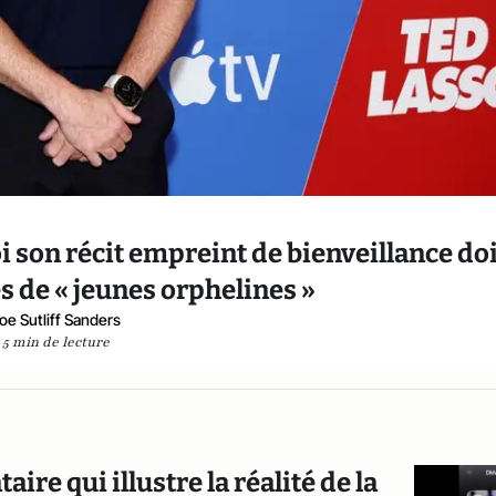
i son récit empreint de bienveillance do
es de « jeunes orphelines »
oe Sutliff Sanders
5 min de lecture
aire qui illustre la réalité de la