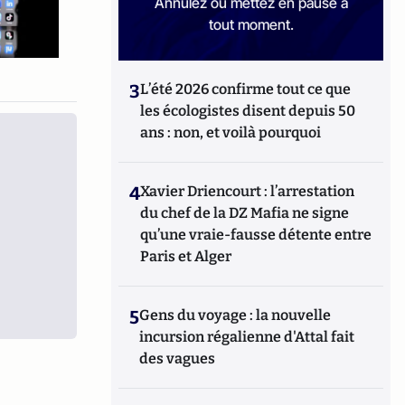
Annulez ou mettez en pause à
tout moment.
3
L’été 2026 confirme tout ce que
les écologistes disent depuis 50
ans : non, et voilà pourquoi
4
Xavier Driencourt : l’arrestation
du chef de la DZ Mafia ne signe
qu’une vraie-fausse détente entre
Paris et Alger
5
Gens du voyage : la nouvelle
incursion régalienne d'Attal fait
des vagues