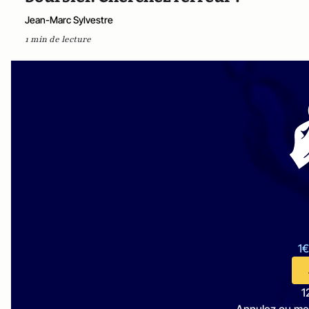
Jean-Marc Sylvestre
1 min de lecture
1€
1
Annulez ou me